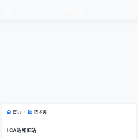
SolaKing
首页
技术类
1.CA站和IE站