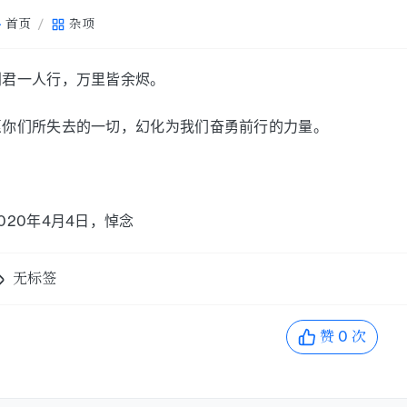
首页
杂项
别君一人行，万里皆余烬。
愿你们所失去的一切，幻化为我们奋勇前行的力量。
020年4月4日，悼念
无标签
赞
0
次