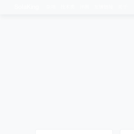
SolaKing
杂项
技术类
评测
友情链接
关于